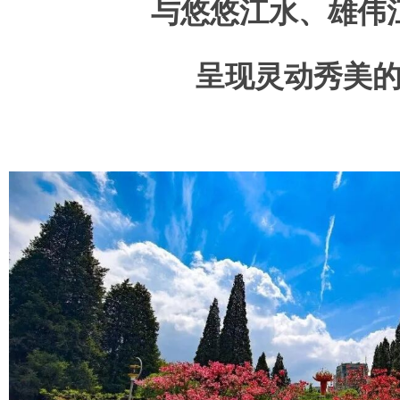
与悠悠江水、雄伟
呈现灵动秀美