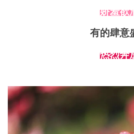
娇羞欲
有的肆意
热烈奔