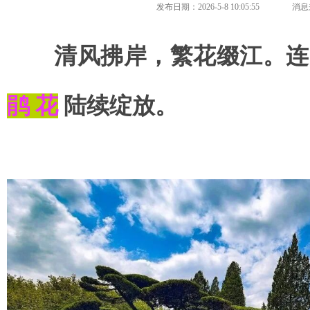
发布日期：2026-5-8 10:05:55
消息
清
风
拂
岸，
繁
花
缀
江。
连
鹃 花
陆续绽放。