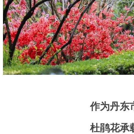
作为
丹东
杜鹃花承