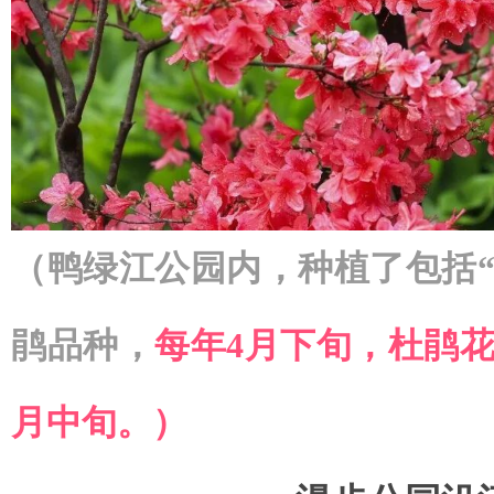
（鸭绿江公园内，种植了包括
鹃品种，
每年4月下旬，杜鹃
月中旬。）