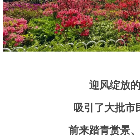
迎风绽放
吸引了大批市
前来踏青赏景