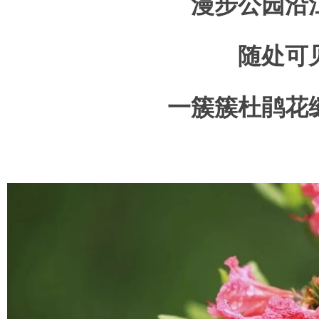
漫步公园沿
随处可
一簇簇杜鹃花