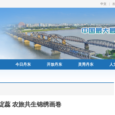
中文
|
今日丹东
开放丹东
灵秀丹东
人
绽蕊 农旅共生锦绣画卷