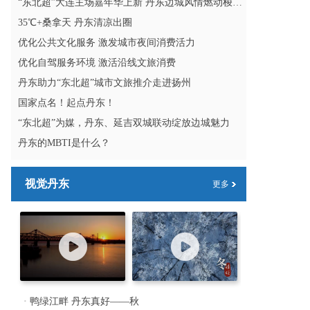
“东北超”大连主场嘉年华上新 丹东边城风情燃动梭鱼湾
35℃+桑拿天 丹东清凉出圈
优化公共文化服务 激发城市夜间消费活力
优化自驾服务环境 激活沿线文旅消费
丹东助力“东北超”城市文旅推介走进扬州
国家点名！起点丹东！
“东北超”为媒，丹东、延吉双城联动绽放边城魅力
丹东的MBTI是什么？
视觉丹东
更多
·
鸭绿江畔 丹东真好——秋