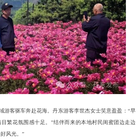
游客驱车奔赴花海。丹东游客李世杰女士笑意盈盈：“早
满目繁花氛围感十足。”结伴而来的本地村民闺蜜团边走边
好风光。”