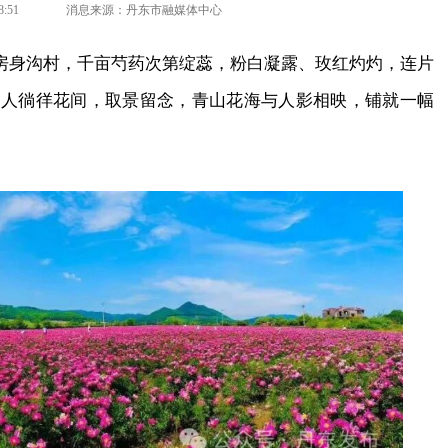
:51
消息来源：丹东市融媒体中心
房身沟村，千亩芍药次第绽蕊，粉白凝露、玫红灼灼，连片
游人徜徉花间，取景留念，青山花海与人影相映，铺就一幅