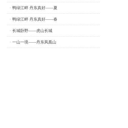
·
鸭绿江畔 丹东真好——夏
·
鸭绿江畔 丹东真好——春
·
长城卧野——虎山长城
·
一山一境——丹东凤凰山