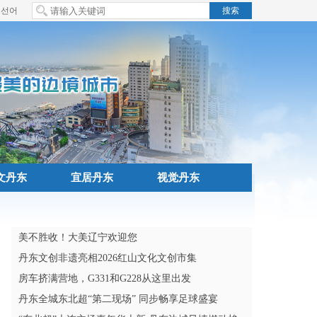
조선어
文丹东
宜居丹东
视觉丹东
美不胜收！大美辽宁欢迎您
丹东文创非遗亮相2026红山文化文创市集
房车挤满营地，G331和G228从这里出发
丹东全城东北超“第二现场” 同步畅享足球盛宴