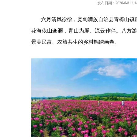
发布日期：2026-6-8 11:18
六月清风徐徐，
宽甸满族自治县
青椅山镇
花海依山迤逦，青山为屏、流云作伴。八方
景美民富、农旅共生的乡村锦绣画卷。